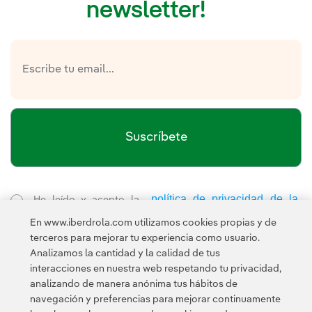
newsletter!
Suscríbete
política de privacidad de la
He leído y acepto la
Newsletter
Enlace externo, se abre en ventana nueva.
En www.iberdrola.com utilizamos cookies propias y de
Esta página está protegida por reCAPTCHA y se aplican la
terceros para mejorar tu experiencia como usuario.
Política de privacidad
Términos de servicio
y los
de Googl
Analizamos la cantidad y la calidad de tus
interacciones en nuestra web respetando tu privacidad,
analizando de manera anónima tus hábitos de
navegación y preferencias para mejorar continuamente