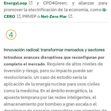
Enlace externo, se abre en ventana nuev
y CPD4Green, y alianzas para
EnergyLoop
promover la electrificación de la economía, como
Q-
Enlace externo, se abre en ventana nueva.
Enlace externo, se 
, PIRVEP o
.
CERO
Net-Zero Mar
Innovación radical: transformar mercados y sectores
Introduce avances disruptivos que reconfiguran por
. Requiere de altos niveles de
completo el mercado
inversión y riesgo, pero su impacto puede ser
revolucionario. Un caso de estudio sería la
aplicación de la energía nuclear para usos civiles
como la medicina. En el ámbito energético, la
apuesta temprana por las redes inteligentes, el
almacenamiento por bombeo a gran escala o el