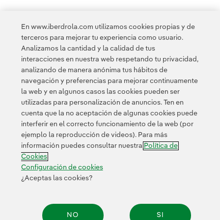
En www.iberdrola.com utilizamos cookies propias y de
terceros para mejorar tu experiencia como usuario.
Analizamos la cantidad y la calidad de tus
Acceso a información legal
interacciones en nuestra web respetando tu privacidad,
analizando de manera anónima tus hábitos de
navegación y preferencias para mejorar continuamente
la web y en algunos casos las cookies pueden ser
utilizadas para personalización de anuncios. Ten en
cuenta que la no aceptación de algunas cookies puede
Contacta
Clientes
Política de Privacidad
Información legal
interferir en el correcto funcionamiento de la web (por
Transparencia en el uso de la IA
Política de cookies
ejemplo la reproducción de videos). Para más
información puedes consultar nuestra
Política de
Configuración de cookies
Accesibilidad
Canal de denuncias
Cookies
Configuración de cookies
¿Aceptas las cookies?
© 2026 Iberdrola, S.A. Reservados todos los derechos.
NO
SI