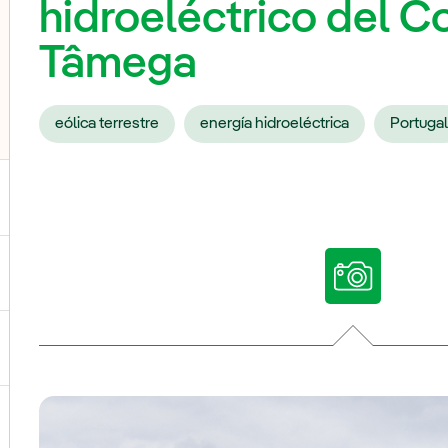
hidroeléctrico del C
Tâmega
eólica terrestre
energía hidroeléctrica
Portuga
ternar el submenú para Nuestras voces
ternar el submenú para Multimedia
ternar el submenú para Redes sociales