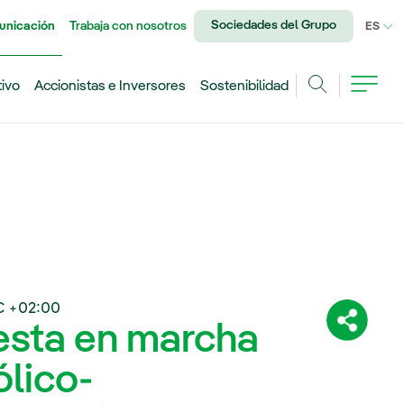
Sociedades del Grupo
unicación
Trabaja con nosotros
IDI
ES
tivo
Accionistas e Inversores
Sostenibilidad
Buscar
C +02:00
uesta en marcha
Comparti
lico-