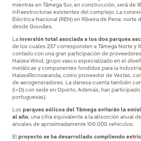
mientras en Tâmega Sur, en construcción, será de 
infraestructuras existentes del complejo. La conexi
Eléctrica Nacional (REN) en Ribeira de Pena: norte 
desde Gouvães.
La
inversión total asociada a los dos parques as
de los cuales 237 corresponden a Tâmega Norte y 10
contado con una gran participación de proveedores
Haizea Wind, grupo vasco especializado en el diseñ
metálicas y componentes fundidos para la industria eó
HaizeaTecnoaranda, como proveedor de Vestas, com
de aerogeneradores. La danesa cuenta también con 
(I+D) con sede en Oporto. Además, han participado f
portuguesas).
Los
parques eólicos del Tâmega evitarán la emi
al año
, una cifra equivalente a la absorción anual d
anuales de aproximadamente 100.000 vehículos.
El
proyecto se ha desarrollado cumpliendo estri