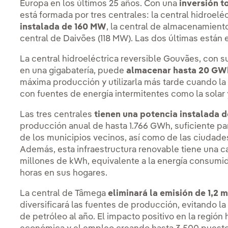
Europa en los últimos 25 años. Con una
inversión t
está formada por tres centrales: la central hidroel
instalada de 160 MW
, la central de almacenamien
central de Daivões (118 MW). Las dos últimas están
La central hidroeléctrica reversible Gouvães, con
en una gigabatería, puede
almacenar hasta 20 G
máxima producción y utilizarla más tarde cuando l
con fuentes de energía intermitentes como la solar y
Las tres centrales
tienen una potencia instalada 
producción anual de hasta 1.766 GWh, suficiente pa
de los municipios vecinos, así como de las ciudade
Además, esta infraestructura renovable tiene una
millones de kWh, equivalente a la energía consumid
horas en sus hogares.
La central de Tâmega
eliminará la emisión de 1,2 
diversificará las fuentes de producción, evitando 
de petróleo al año. El impacto positivo en la región 