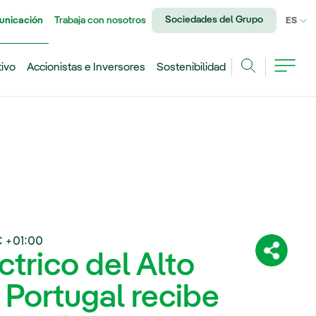
Sociedades del Grupo
unicación
Trabaja con nosotros
IDI
ES
tivo
Accionistas e Inversores
Sostenibilidad
Buscar
 +01:00
ctrico del Alto
Comparti
 Portugal recibe