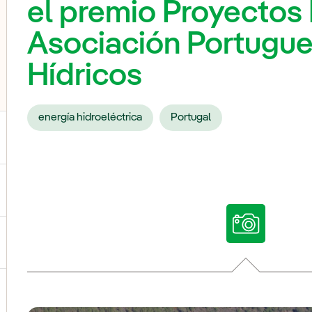
el premio Proyectos 
Asociación Portugu
Hídricos
energía hidroeléctrica
Portugal
ternar el submenú para Nuestras voces
ternar el submenú para Multimedia
ternar el submenú para Redes sociales