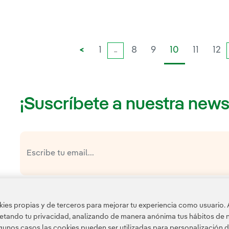
<
1
8
9
10
11
12
...
¡Suscríbete a nuestra news
política de privacidad de la Newsletter
He leído y acepto la
Esta página está protegida por reCAPTCHA y se aplican l
es propias y de terceros para mejorar tu experiencia como usuario. 
Google.
petando tu privacidad, analizando de manera anónima tus hábitos de 
unos casos las cookies pueden ser utilizadas para personalización d