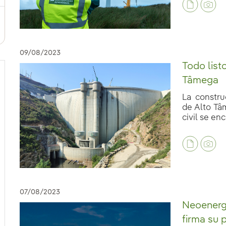
09/08/2023
Todo list
Tâmega
La constru
de Alto Tâ
civil se enc
07/08/2023
Neoenergia
firma su 