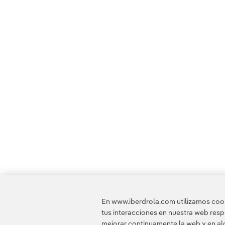
En www.iberdrola.com utilizamos cooki
tus interacciones en nuestra web res
mejorar continuamente la web y en alg