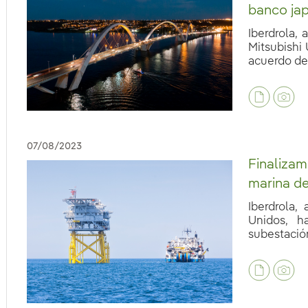
banco ja
Iberdrola, 
Mitsubishi
acuerdo de [
eb.accesibilidad.desplegar
07/08/2023
Finalizam
marina d
Iberdrola,
Unidos, h
subestación 