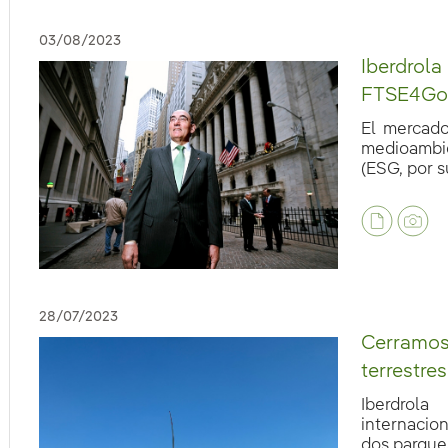
03/08/2023
Iberdrola
FTSE4Goo
El mercado
medioambie
(ESG, por su
eb.accesibilidad.desplegar
28/07/2023
Cerramos
eb.accesibilidad.desplegar
terrestre
Iberdrol
internacio
dos parques 