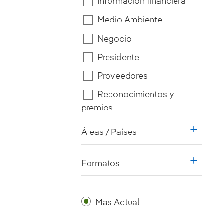
Información financiera
Medio Ambiente
Negocio
Presidente
Proveedores
Reconocimientos y
premios
Áreas / Países
i18n.w
Formatos
i18n.w
Mas Actual