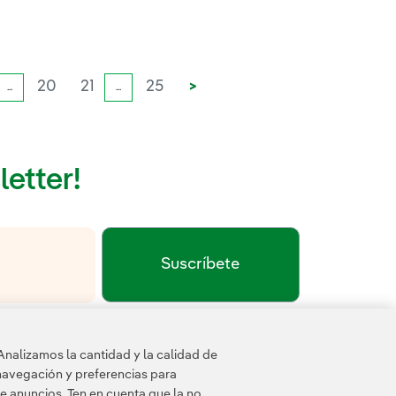
20
21
25
>
...
...
letter!
Suscríbete
Enlace externo, se abre en ventana nueva.
Política de privacidad
Términos de servicio
a
y los
de
Analizamos la cantidad y la calidad de
navegación y preferencias para
e anuncios. Ten en cuenta que la no