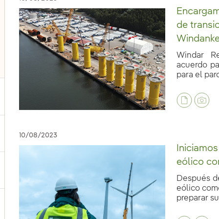
Encargam
de transi
Windanke
Windar Re
acuerdo par
para el par
ternar el submenú para Nuestras voces
10/08/2023
Iniciamos
eólico co
ternar el submenú para Multimedia
Después de
eólico com
preparar su 
ternar el submenú para Redes sociales