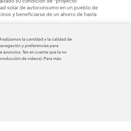
esaltado su condición de “proyecto
idad solar de autoconsumo en un pueblo de
cinos y beneficiarse de un ahorro de hasta
en la
Sala de Comunicación de Iberdrola
Analizamos la cantidad y la calidad de
navegación y preferencias para
e anuncios. Ten en cuenta que la no
eproducción de videos). Para más
 de cookies
Accesibilidad
Canal de denuncias