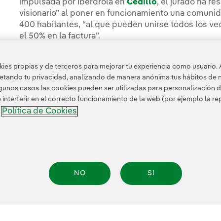
impulsada por Iberdrola en
Cedillo
, el jurado ha r
visionario” al poner en funcionamiento una comun
400 habitantes, “al que pueden unirse todos los ve
el 50% en la factura”.
Si quieres leer la noticia completa, puedes hacerlo 
es propias y de terceros para mejorar tu experiencia como usuario. 
España.
petando tu privacidad, analizando de manera anónima tus hábitos de 
unos casos las cookies pueden ser utilizadas para personalización d
nterferir en el correcto funcionamiento de la web (por ejemplo la r
Política de Cookies
a
NO
SI
nformación legal
Transparencia en el uso de la IA
Política de cookies
Configuración
.A. Reservados todos los derechos.