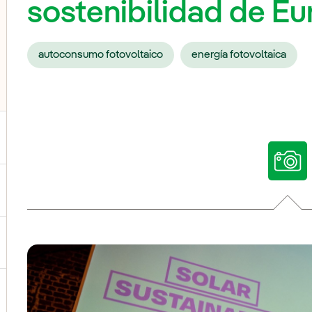
sostenibilidad de E
autoconsumo fotovoltaico
energía fotovoltaica
ternar el submenú para Nuestras voces
ternar el submenú para Multimedia
ternar el submenú para Redes sociales