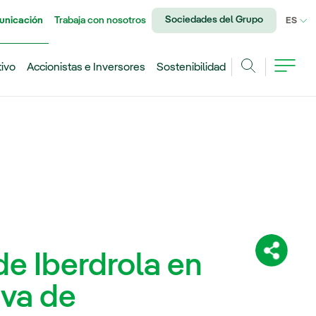
Sociedades del Grupo
unicación
Trabaja con nosotros
IDI
ES
tivo
Accionistas e Inversores
Sostenibilidad
Buscar
de Iberdrola en
Comparti
iva de