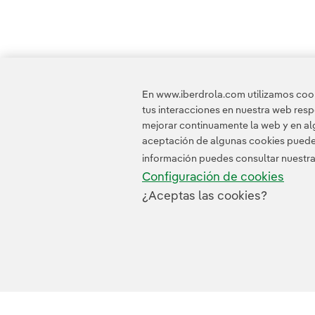
En www.iberdrola.com utilizamos cooki
tus interacciones en nuestra web res
mejorar continuamente la web y en alg
aceptación de algunas cookies puede i
información puedes consultar nuestr
Configuración de cookies
¿Aceptas las cookies?
Contacta
Clientes
Política de Privacidad
I
© 2026 Iberdrola, S