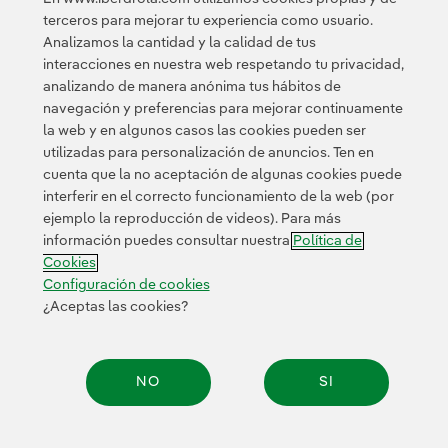
establecer alianzas para lograr los objetivos (objetivo
terceros para mejorar tu experiencia como usuario.
17).
Analizamos la cantidad y la calidad de tus
interacciones en nuestra web respetando tu privacidad,
analizando de manera anónima tus hábitos de
navegación y preferencias para mejorar continuamente
la web y en algunos casos las cookies pueden ser
utilizadas para personalización de anuncios. Ten en
cuenta que la no aceptación de algunas cookies puede
Contacta
Clientes
Política de Privacidad
Información legal
interferir en el correcto funcionamiento de la web (por
Transparencia en el uso de la IA
Política de cookies
ejemplo la reproducción de videos). Para más
información puedes consultar nuestra
Política de
Configuración de cookies
Accesibilidad
Canal de denuncias
Cookies
Configuración de cookies
¿Aceptas las cookies?
© 2026 Iberdrola, S.A. Reservados todos los derechos.
NO
SI
Compar