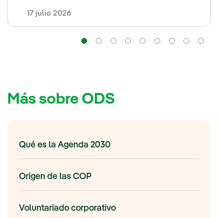
17 julio 2026
Navegación
Navegación
Navegación
Navegación
Navegación
Navegación
Navega
Na
Más sobre ODS
Qué es la Agenda 2030
Origen de las COP
Voluntariado corporativo