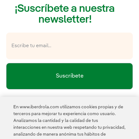
¡Suscríbete a nuestra
newsletter!
Suscríbete
política de privacidad de la
He leído y acepto la
En www.iberdrola.com utilizamos cookies propias y de
Newsletter
Enlace externo, se abre en ventana nueva.
terceros para mejorar tu experiencia como usuario.
Esta página está protegida por reCAPTCHA y se aplican la
Analizamos la cantidad y la calidad de tus
Política de privacidad
Términos de servicio
y los
de
interacciones en nuestra web respetando tu privacidad,
Google.
analizando de manera anónima tus hábitos de