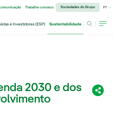
Sociedades do Grupo
 comunicação
Trabalhe conosco
IDI
PT
istas e Investidores (ESP)
Sustentabilidade
Achar
enda 2030 e dos
Compartil
volvimento