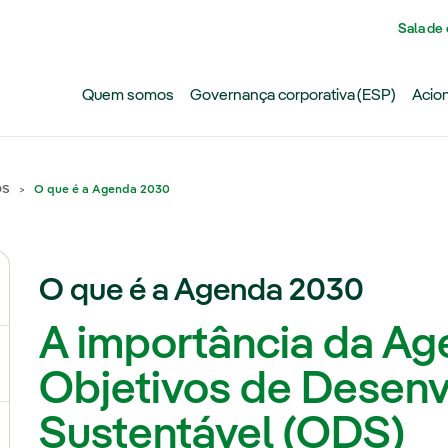
Pasar al contenido principal
Sala de
Quem somos
Governança corporativa (ESP)
Acion
DS
O que é a Agenda 2030
O que é a Agenda 2030
ternar submenu de Mudanças climáticas
A importância da Ag
ternar submenu de Biodiversidade
Objetivos de Desen
Sustentável (ODS)