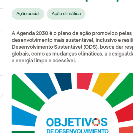
Ação social
Ação climática
ternar submenu de Compromisso social
A Agenda 2030 é o plano de ação promovido pelas
desenvolvimento mais sustentável, inclusivo e resil
ernar submenu de Cadeia de valor sustentável
Desenvolvimento Sustentável (ODS), busca dar res
globais, como as mudanças climáticas, a desiguald
a energia limpa e acessível.
ternar submenu de Gestão de sustentabilidade