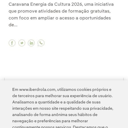
Caravana Energia da Cultura 2026, uma iniciativa
que promove atividades de formação gratuitas,
com foco em ampliar o acesso a oportunidades
de...
Facebook Neoenergia abre inscrições para edi
Twitter Neoenergia abre inscrições para e
Linkedin Neoenergia abre inscrições p
1
2
3
...
10
11
...
14
>
Em www.iberdrola.com, utilizamos cookies próprios e
de terceiros para melhorar sua experiência de usuário.
Analisamos a quantidade e a qualidade de suas
interações em nosso site respeitando sua privacidade,
analisando de forma anônima seus hábitos de
navegação e preferências para melhorar
continuamente nossos serviços. Destacamos que o