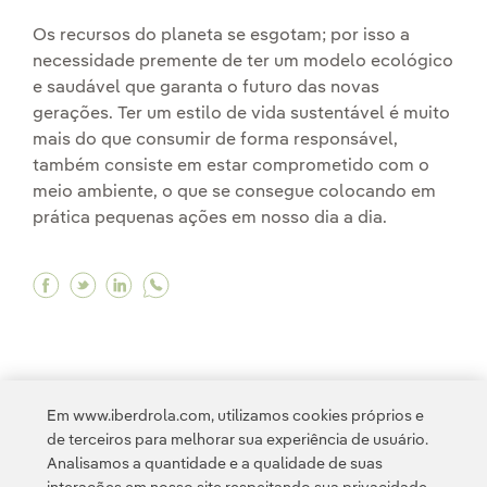
Os recursos do planeta se esgotam; por isso a
necessidade premente de ter um modelo ecológico
e saudável que garanta o futuro das novas
gerações. Ter um estilo de vida sustentável é muito
mais do que consumir de forma responsável,
também consiste em estar comprometido com o
meio ambiente, o que se consegue colocando em
prática pequenas ações em nosso dia a dia.
Facebook Como adotar un estilo de vida suste
Twitter Como adotar un estilo de vida sus
Linkedin Como adotar un estilo de vid
Em www.iberdrola.com, utilizamos cookies próprios e
de terceiros para melhorar sua experiência de usuário.
<
1
...
9
10
11
12
13
14
>
Analisamos a quantidade e a qualidade de suas