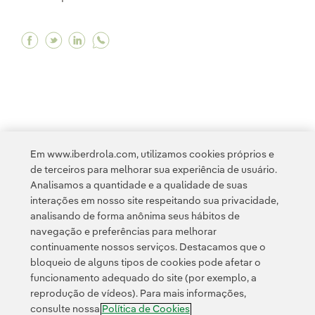
Facebook Benefícios da educação ambiental na
Twitter Benefícios da educação ambiental 
Linkedin Benefícios da educação ambie
<
1
...
8
9
10
11
12
...
14
>
Em www.iberdrola.com, utilizamos cookies próprios e
de terceiros para melhorar sua experiência de usuário.
Analisamos a quantidade e a qualidade de suas
interações em nosso site respeitando sua privacidade,
analisando de forma anônima seus hábitos de
navegação e preferências para melhorar
continuamente nossos serviços. Destacamos que o
Contato
Clientes
Política de Privacidade
Informação legal
bloqueio de alguns tipos de cookies pode afetar o
Transparência no uso da IA
Política de cookies
Configuração de cookies
funcionamento adequado do site (por exemplo, a
reprodução de vídeos). Para mais informações,
Acessibilidade
Canal de denúncias
consulte nossa
Política de Cookies