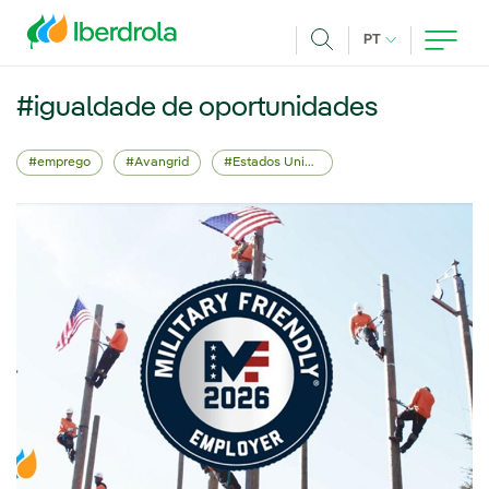
Pasar al contenido principal
IDIOMA ATUAL
PT
Achar
#igualdade de oportunidades
emprego
Avangrid
Estados Unidos