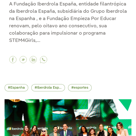
A Fundação Iberdrola España, entidade filantrópica
da Iberdrola España, subsidiária do Grupo Iberdrola
na Espanha , e a Fundação Empieza Por Educar
renovam, pelo oitavo ano consecutivo, sua
colaboração para impulsionar o programa
STEM4Girls,...
Facebook Iberdrola promove o talento STEM e
Twitter Iberdrola promove o talento STEM
Linkedin Iberdrola promove o talento
Espanha
Iberdrola España
esportes