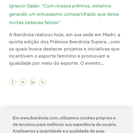
Ignacio Galán: “Com nossos prêmios, estamos
gerando um entusiasmo compartilhado que deixa
muitas pessoas felizes”
A Iberdrola realizou hoje, em sua sede em Madri, a
quinta edição dos Prêmios Iberdrola Supera , com
os quais busca destacar projetos e iniciativas que
incentivem o esporte feminino e promovam a
igualdade por meio do esporte. O evento...
Facebook Ignacio Galán: “Com nossos prêmios,
Twitter Ignacio Galán: “Com nossos prêmi
Linkedin Ignacio Galán: “Com nossos p
Em www.iberdrola.com, utilizamos cookies próprios e
1
2
>
de terceiros para melhorar sua experiência de usuário.
Analisamos a quantidade e a qualidade de suas