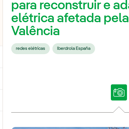
para reconstruir e ad
elétrica afetada pe
Valência
redes elétricas
Iberdrola España
ternar submenu de Nossas vozes
ternar submenu de Multimídia
ternar submenu de Redes sociais