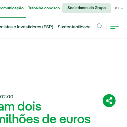
Sociedades do Grupo
 comunicação
Trabalhe conosco
IDI
PT
onistas e Investidores (ESP)
Sustentabilidade
Achar
02:00
nam dois
Compartil
ilhões de euros