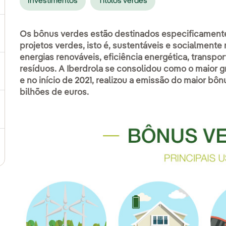
Investimentos
Títulos verdes
Os bônus verdes estão destinados especificamente
ternar submenu de Compromisso social
projetos verdes, isto é, sustentáveis e socialment
energias renováveis, eficiência energética, transp
resíduos. A Iberdrola se consolidou como o maior
ernar submenu de Cadeia de valor sustentável
e no início de 2021, realizou a emissão do maior bônu
bilhões de euros.
ternar submenu de Gestão de sustentabilidade