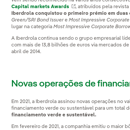
vem sendo reconhecido há vários anos consecutiv
Capital markets Awards
Link externo, abra em
, atribuídos pela revista
Iberdrola conquistou o primeiro prémio em duas 
Green/SRI Bond Issuer
e
Most Impressive Corporate 
lugar na categoria
Most Impressive Corporate Borrow
A Iberdrola continua sendo o grupo empresarial lí
com mais de 13,8 bilhões de euros via mercados de
abril de 2014.
Novas operações de financi
Em 2021, a Iberdrola assinou novas operações no val
financiamento verde ou sustentável para um total 
financiamento verde e sustentável.
Em fevereiro de 2021, a companhia emitiu o maior bôn