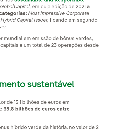
os nos
Sustainable and Responsible
 uma nova aba.
GobalCapital,
em cuja edição de 2021
a
categorias:
Most Impressive Corporate
Hybrid Capital Issuer,
ficando em segundo
er.
der mundial em emissão de bônus verdes,
 capitais e um total de 23 operações desde
amento sustentável
or de 13,1 bilhões de euros em
de
35,8 bilhões de euros entre
us híbrido verde da história, no valor de 2