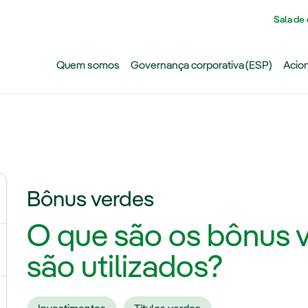
Pasar al contenido principal
Sala de
Quem somos
Governança corporativa (ESP)
Acion
Bônus verdes
ternar submenu de Mudanças climáticas
O que são os bônus v
ternar submenu de Biodiversidade
são utilizados?