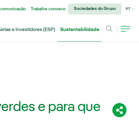
Sociedades do Grupo
 comunicação
Trabalhe conosco
IDI
PT
istas e Investidores (ESP)
Sustentabilidade
Achar
erdes e para que
Compartil