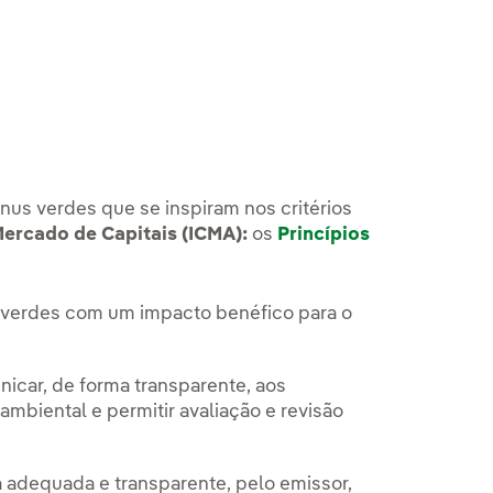
nus verdes que se inspiram nos critérios
ercado de Capitais (ICMA):
os
Princípios
a nova aba.
s verdes com um impacto benéfico para o
icar, de forma transparente, aos
ambiental e permitir avaliação e revisão
a adequada e transparente, pelo emissor,