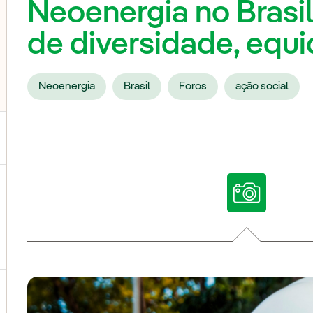
Neoenergia no Brasi
de diversidade, equi
Neoenergia
Brasil
Foros
ação social
ternar submenu de Nossas vozes
ternar submenu de Multimídia
ternar submenu de Redes sociais