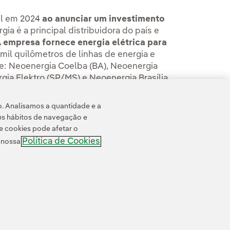
il em 2024
ao anunciar um investimento
gia é a principal distribuidora do país e
 empresa fornece energia elétrica para
mil quilômetros de linhas de energia e
ade: Neoenergia Coelba (BA), Neoenergia
ia Elektro (SP/MS) e Neoenergia Brasília
o. Analisamos a quantidade e a
us hábitos de navegação e
e cookies pode afetar o
Política de Cookies
e nossa
ssibilidade
Canal de denúncias