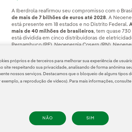
A Iberdrola reafirmou seu compromisso com o Bras
de mais de 7 bilhões de euros até 2028
. A Neoener
está presente em 18 estados e no Distrito Federal.
A
mais de 40 milhões de brasileiros
, tem quase 730 
está dividida em cinco distribuidoras de eletricid
Pernambuco (PE), Neoenergia Cosern (RN), Neoenerg
(DF).
kies próprios e de terceiros para melhorar sua experiência de usuári
o site respeitando sua privacidade, analisando de forma anônima se
ente nossos serviços. Destacamos que o bloqueio de alguns tipos d
 exemplo, a reprodução de vídeos). Para mais informações, consult
e Privacidade
Informação legal
Política de cookies
Configuração de cookies
Ace
NÃO
SIM