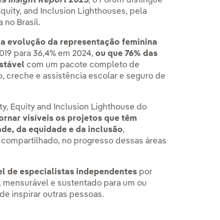
es Insight Report 2025
, o Fórum distingue
Equity, and Inclusion Lighthouses, pela
 no Brasil.
á
a evolução da representação feminina
2019 para 36,4% em 2024,
ou que 76% das
stável
com um pacote completo de
, creche e assistência escolar e seguro de
ity, Equity and Inclusion Lighthouse do
ornar visíveis os projetos que têm
de, da equidade e da inclusão
,
 compartilhado, no progresso dessas áreas
el de especialistas independentes
por
l, mensurável e sustentado para um ou
e inspirar outras pessoas.