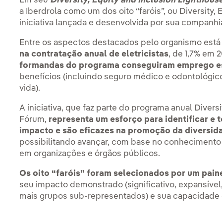
Em seu
Diversity, Equity and Inclusion Lighthous
a Iberdrola como um dos oito “faróis”, ou Diversity, 
iniciativa lançada e desenvolvida por sua companhia
Entre os aspectos destacados pelo organismo est
na contratação anual de eletricistas
, de 1,7% em 
formandas do programa conseguiram emprego e
benefícios (incluindo seguro médico e odontológico
vida).
A iniciativa, que faz parte do programa anual Divers
Fórum,
representa um esforço para identificar e t
impacto e são eficazes na promoção da diversida
possibilitando avançar, com base no conhecimento
em organizações e órgãos públicos.
Os oito “faróis” foram selecionados por um pain
seu impacto demonstrado (significativo, expansíve
mais grupos sub-representados) e sua capacidade d