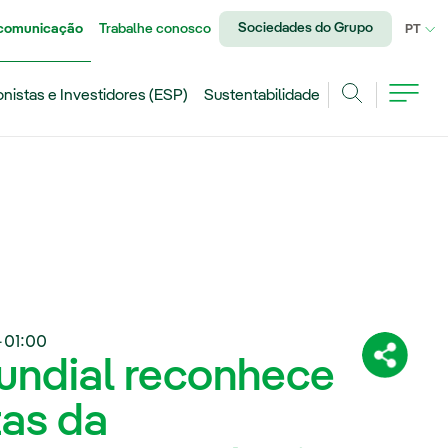
Sociedades do Grupo
 comunicação
Trabalhe conosco
IDI
PT
onistas e Investidores (ESP)
Sustentabilidade
Achar
+01:00
ndial reconhece
Compartil
tas da