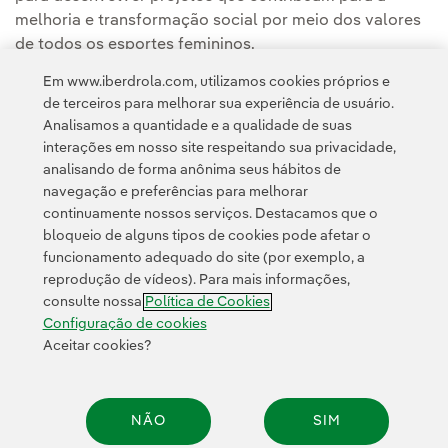
melhoria e transformação social por meio dos valores
de todos os esportes femininos.
Em www.iberdrola.com, utilizamos cookies próprios e
de terceiros para melhorar sua experiência de usuário.
Analisamos a quantidade e a qualidade de suas
interações em nosso site respeitando sua privacidade,
analisando de forma anônima seus hábitos de
navegação e preferências para melhorar
continuamente nossos serviços. Destacamos que o
Contato
Clientes
Política de Privacidade
Informação legal
bloqueio de alguns tipos de cookies pode afetar o
Transparência no uso da IA
Política de cookies
Configuração de cookies
funcionamento adequado do site (por exemplo, a
reprodução de vídeos). Para mais informações,
Acessibilidade
Canal de denúncias
consulte nossa
Política de Cookies
Configuração de cookies
Aceitar cookies?
© 2026 Iberdrola, S.A. Todos os direitos reservados.
NÃO
SIM