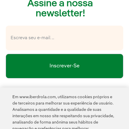
Assine a nossa
newsletter!
Inscrever-Se
política de privacidade da Newsletter
Link 
Li e aceito a
Em www.iberdrola.com, utilizamos cookies próprios e
Política de
Esta página é protegida pelo reCAPTCHA e pela
de terceiros para melhorar sua experiência de usuário.
Privacidade
Termos de Serviço do Google
e pela
.
Analisamos a quantidade e a qualidade de suas
interações em nosso site respeitando sua privacidade,
analisando de forma anônima seus hábitos de
navegação e preferências para melhorar