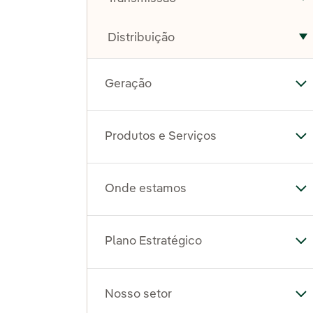
A
Distribuição
A
Geração
Al
Produtos e Serviços
Al
Onde estamos
Al
Plano Estratégico
Al
Nosso setor
Al