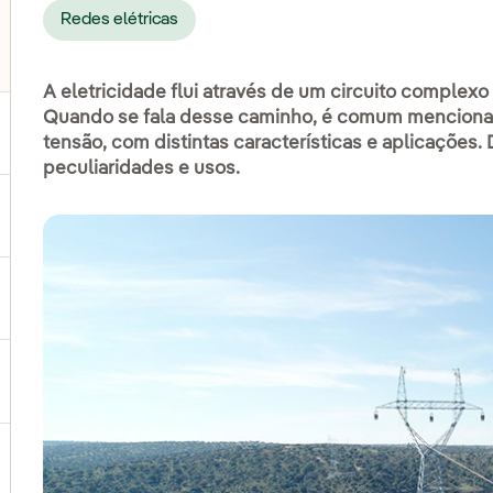
lternar submenu de Transmissão
Redes elétricas
lternar submenu de Distribuição
A eletricidade flui através de um circuito complexo 
Quando se fala desse caminho, é comum mencionar
ternar submenu de Geração
tensão, com distintas características e aplicações.
peculiaridades e usos.
ternar submenu de Produtos e Serviços
ternar submenu de Onde estamos
ternar submenu de Plano Estratégico
ternar submenu de Nosso setor