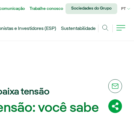
Sociedades do Grupo
 comunicação
Trabalhe conosco
IDI
PT
onistas e Investidores (ESP)
Sustentabilidade
Achar
 baixa tensão
tensão: você sabe
Compartil