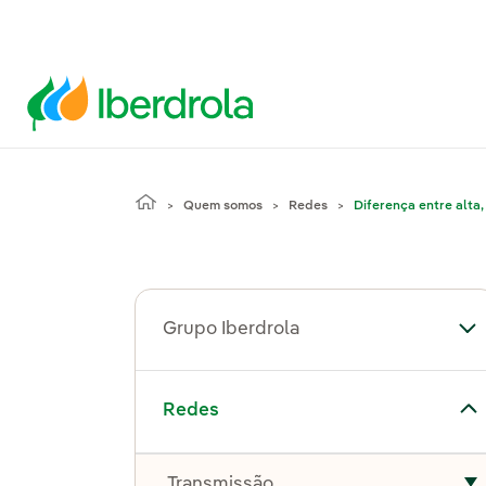
Quem somos
Redes
Diferença entre alta,
Grupo Iberdrola
Al
Alternar submenu de Redes
Redes
Transmissão