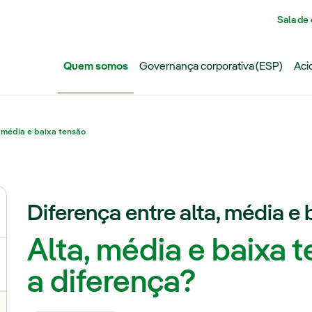
Pasar al contenido principal
Sala de
Quem somos
Governança corporativa (ESP)
Aci
 média e baixa tensão
Diferença entre alta, média e
ternar submenu de Grupo Iberdrola
Alta, média e baixa 
a diferença?