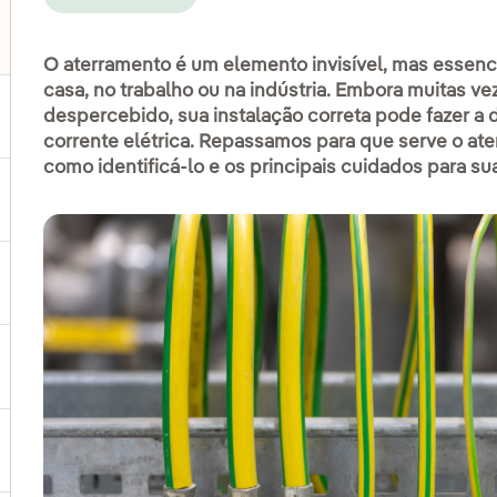
lternar submenu de Distribuição
O aterramento é um elemento invisível, mas essenci
casa, no trabalho ou na indústria. Embora muitas v
despercebido, sua instalação correta pode fazer a 
ternar submenu de Geração
corrente elétrica. Repassamos para que serve o ate
como identificá-lo e os principais cuidados para su
ternar submenu de Produtos e Serviços
ternar submenu de Onde estamos
ternar submenu de Plano Estratégico
ternar submenu de Nosso setor