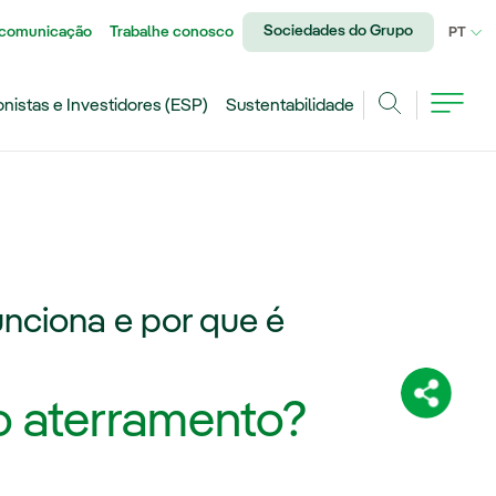
Sociedades do Grupo
 comunicação
Trabalhe conosco
IDI
PT
onistas e Investidores (ESP)
Sustentabilidade
Achar
unciona e por que é
Compartil
o aterramento?