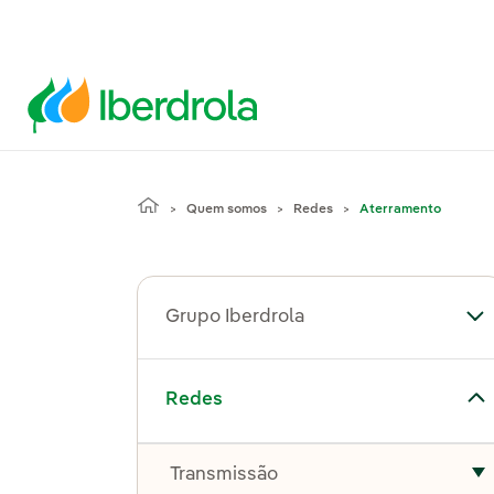
Quem somos
Redes
Aterramento
Grupo Iberdrola
Al
Alternar submenu de Redes
Redes
Transmissão
A