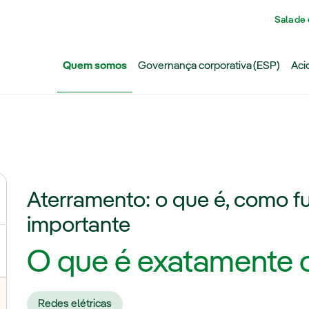
Pasar al contenido principal
Sala de
Quem somos
Governança corporativa (ESP)
Aci
Aterramento: o que é, como f
ternar submenu de Grupo Iberdrola
importante
O que é exatamente 
Redes elétricas
lternar submenu de Transmissão