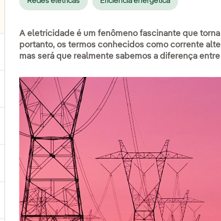
Redes elétricas
Eficiência energética
lternar submenu de Distribuição
A eletricidade é um fenômeno fascinante que torna 
portanto, os termos conhecidos como corrente alt
ternar submenu de Geração
mas será que realmente sabemos a diferença entre 
ternar submenu de Produtos e Serviços
ternar submenu de Onde estamos
ternar submenu de Plano Estratégico
ternar submenu de Nosso setor