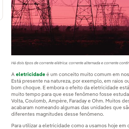
ternar submenu de Nosso modelo de inovação
Há dois tipos de corrente elétrica: corrente alternada e corrente contí
A
eletricidade
é um conceito muito comum em noss
Está presente na natureza, por exemplo, em raios o
bom choque. E embora o efeito da eletricidade est
muito tempo para que esse fenômeno fosse estudad
Volta, Coulomb, Ampère, Faraday e Ohm. Muitos d
acabaram nomeando algumas das unidades que são
diferentes magnitudes desse fenômeno.
Para utilizar a eletricidade como a usamos hoje em 