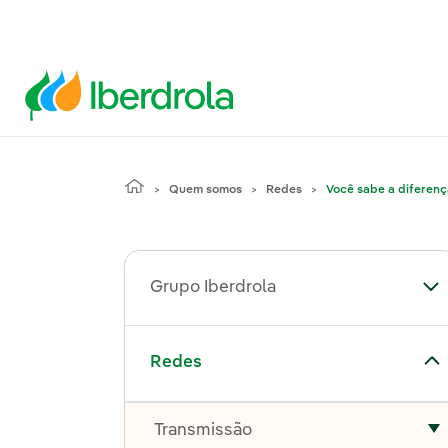
Quem somos
Redes
Você sabe a diferenç
Grupo Iberdrola
Al
Alternar submenu de Redes
Redes
Transmissão
A