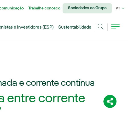
Sociedades do Grupo
 comunicação
Trabalhe conosco
IDI
PT
onistas e Investidores (ESP)
Sustentabilidade
Achar
rnada e corrente contínua
a entre corrente
Compartil
?