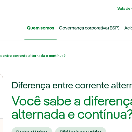
Pasar al contenido principal
Sala de
Quem somos
Governança corporativa (ESP)
Aci
a entre corrente alternada e contínua?
Diferença entre corrente alte
ternar submenu de Grupo Iberdrola
Você sabe a diferenç
alternada e contínua
lternar submenu de Transmissão