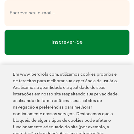
Inscrever-Se
política de privacidade da Newsletter
Link
Li e aceito a
Em www.iberdrola.com, utilizamos cookies próprios e
Política de
Esta página é protegida pelo reCAPTCHA e pela
de terceiros para melhorar sua experiência de usuário.
Privacidade
Termos de Serviço do Google
e pela
.
Analisamos a quantidade e a qualidade de suas
interações em nosso site respeitando sua privacidade,
analisando de forma anônima seus hábitos de
navegação e preferências para melhorar
continuamente nossos serviços. Destacamos que o
bloqueio de alguns tipos de cookies pode afetar o
funcionamento adequado do site (por exemplo, a
Contato
Clientes
Política de Privacidade
Informação legal
reprodução de vídeos). Para mais informações,