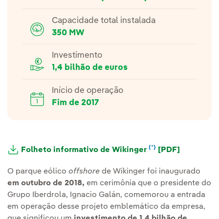
Capacidade total instalada
350 MW
Investimento
1,4 bilhão de euros
Início de operação
Fim de 2017
(*)
Nota
Link exte
Folheto informativo de Wikinger
[PDF]
O parque eólico
offshore
de Wikinger foi inaugurado
em outubro de 2018,
em cerimônia que o presidente do
Grupo Iberdrola, Ignacio Galán, comemorou a entrada
em operação desse projeto emblemático da empresa,
que significou um
investimento de 1,4 bilhão de