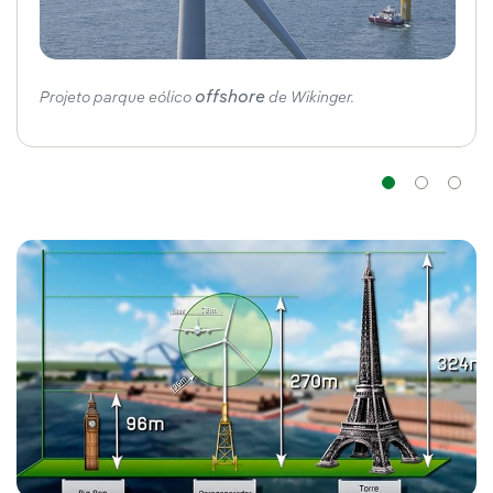
offshore
Projeto parque eólico
de Wikinger.
Naveg
Na