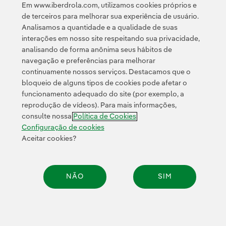
e pela
.
Em www.iberdrola.com, utilizamos cookies próprios e
de terceiros para melhorar sua experiência de usuário.
Analisamos a quantidade e a qualidade de suas
interações em nosso site respeitando sua privacidade,
analisando de forma anônima seus hábitos de
navegação e preferências para melhorar
continuamente nossos serviços. Destacamos que o
Contato
Clientes
Política de Privacidade
Informação legal
bloqueio de alguns tipos de cookies pode afetar o
Transparência no uso da IA
Política de cookies
Configuração de cookies
funcionamento adequado do site (por exemplo, a
reprodução de vídeos). Para mais informações,
Acessibilidade
Canal de denúncias
consulte nossa
Política de Cookies
Configuração de cookies
Aceitar cookies?
© 2026 Iberdrola, S.A. Todos os direitos reservados.
NÃO
SIM
Compar