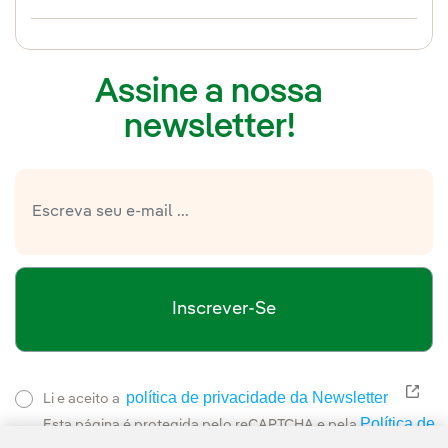
Assine a nossa
newsletter!
Inscrever-Se
política de privacidade da Newsletter
Link
Li e aceito a
Política de
Esta página é protegida pelo reCAPTCHA e pela
Privacidade
Termos de Serviço do Google