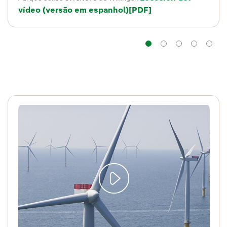
vídeo (versão em espanhol)
Link externo, abra em u
[PDF]
Navegação
Navegaçã
Naveg
Na