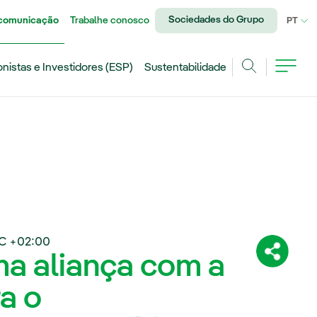
Sociedades do Grupo
 comunicação
Trabalhe conosco
IDI
PT
onistas e Investidores (ESP)
Sustentabilidade
Achar
C +02:00
ma aliança com a
Compartil
a o