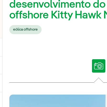
desenvolvimento do 
offshore Kitty Hawk 
eólica offshore
ternar submenu de Nossas vozes
ternar submenu de Multimídia
ternar submenu de Redes sociais