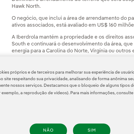
Hawk North.
O negócio, que inclui a área de arrendamento do pa
ativos associados, está avaliado em US$ 160 milhõe
A Iberdrola mantém a propriedade e os direitos as
South e continuará o desenvolvimento da área, que 
energia para a Carolina do Norte, Virgínia ou outro
Você pode ler a história completa no
Avangrid Ne
kies próprios e de terceiros para melhorar sua experiência de usuári
o site respeitando sua privacidade, analisando de forma anônima se
ente nossos serviços. Destacamos que o bloqueio de alguns tipos d
 exemplo, a reprodução de vídeos). Para mais informações, consult
Informação legal
Transparência no uso da IA
Política de cookies
Configuração de
NÃO
SIM