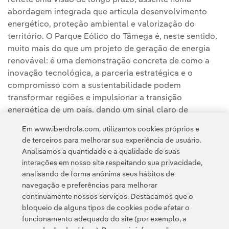
reflete uma visão de longo prazo, assente numa
abordagem integrada que articula desenvolvimento
energético, proteção ambiental e valorização do
território. O Parque Eólico do Tâmega é, neste sentido,
muito mais do que um projeto de geração de energia
renovável: é uma demonstração concreta de como a
inovação tecnológica, a parceria estratégica e o
compromisso com a sustentabilidade podem
transformar regiões e impulsionar a transição
energética de um país, dando um sinal claro de
ambição para as décadas que se seguem.
Em www.iberdrola.com, utilizamos cookies próprios e
de terceiros para melhorar sua experiência de usuário.
Analisamos a quantidade e a qualidade de suas
interações em nosso site respeitando sua privacidade,
analisando de forma anônima seus hábitos de
navegação e preferências para melhorar
continuamente nossos serviços. Destacamos que o
Contato
Clientes
Política de Privacidade
Informação legal
bloqueio de alguns tipos de cookies pode afetar o
Política de cookies
Configuração de cookies
Acessibilidade
funcionamento adequado do site (por exemplo, a