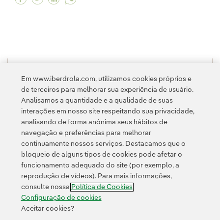
1
2
>
Em www.iberdrola.com, utilizamos cookies próprios e
de terceiros para melhorar sua experiência de usuário.
Analisamos a quantidade e a qualidade de suas
interações em nosso site respeitando sua privacidade,
analisando de forma anônima seus hábitos de
navegação e preferências para melhorar
continuamente nossos serviços. Destacamos que o
Contato
Clientes
Política de Privacidade
Informação legal
bloqueio de alguns tipos de cookies pode afetar o
Transparência no uso da IA
Política de cookies
Configuração de cookies
funcionamento adequado do site (por exemplo, a
reprodução de vídeos). Para mais informações,
Acessibilidade
Canal de denúncias
consulte nossa
Política de Cookies
Configuração de cookies
Aceitar cookies?
© 2026 Iberdrola, S.A. Todos os direitos reservados.