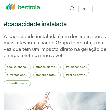
Pasar al contenido principal
IDIOMA ATUAL
PT
Achar
#capacidade instalada
A capacidade instalada é um dos indicadores
mais relevantes para o Grupo Iberdrola, uma
vez que tem um impacto direto na geração de
energia elétrica renovável.
eólica onshore
redes elétricas
armazenamento energético
Eventos corporativos
energia fotovoltaica
eólica offshore
Resultados financeiros