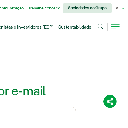
Sociedades do Grupo
 comunicação
Trabalhe conosco
IDI
PT
onistas e Investidores (ESP)
Sustentabilidade
Achar
r e-mail
Compartil