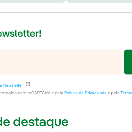
wsletter!
Link externo, abra em uma nova aba.
da Newsletter
Política de Privacidade
Termo
protegida pelo reCAPTCHA e pela
e pela
de destaque