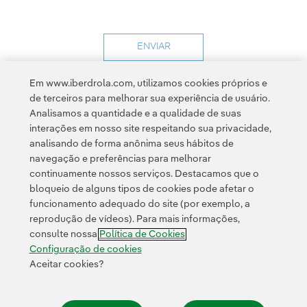
Em www.iberdrola.com, utilizamos cookies próprios e
de terceiros para melhorar sua experiência de usuário.
Analisamos a quantidade e a qualidade de suas
interações em nosso site respeitando sua privacidade,
analisando de forma anônima seus hábitos de
navegação e preferências para melhorar
continuamente nossos serviços. Destacamos que o
Contato
Clientes
Política de Privacidade
Informação legal
bloqueio de alguns tipos de cookies pode afetar o
Transparência no uso da IA
Política de cookies
Configuração de cookies
funcionamento adequado do site (por exemplo, a
reprodução de vídeos). Para mais informações,
Acessibilidade
Canal de denúncias
consulte nossa
Política de Cookies
Configuração de cookies
Aceitar cookies?
© 2026 Iberdrola, S.A. Todos os direitos reservados.