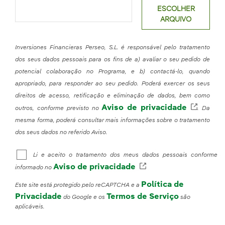
ESCOLHER
ARQUIVO
Inversiones Financieras Perseo, S.L. é responsável pelo tratamento
dos seus dados pessoais para os fins de a) avaliar o seu pedido de
potencial colaboração no Programa, e b) contactá-lo, quando
apropriado, para responder ao seu pedido. Poderá exercer os seus
direitos de acesso, retificação e eliminação de dados, bem como
Aviso de privacidade
Link e
outros, conforme previsto no
. Da
mesma forma, poderá consultar mais informações sobre o tratamento
dos seus dados no referido Aviso.
Li e aceito o tratamento dos meus dados pessoais conforme
Aviso de privacidade
Link externo, abra 
informado no
Política de
Este site está protegido pelo reCAPTCHA e a
Privacidade
Termos de Serviço
do Google e os
são
aplicáveis.