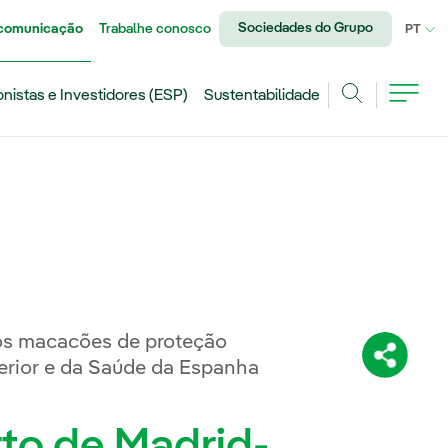
Sociedades do Grupo
 comunicação
Trabalhe conosco
IDI
PT
onistas e Investidores (ESP)
Sustentabilidade
Achar
s macacões de proteção
Compartil
terior e da Saúde da Espanha
rto de Madrid-