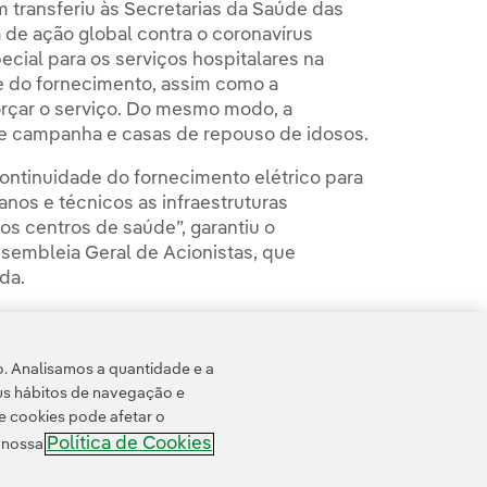
m transferiu às Secretarias da Saúde das
e ação global contra o coronavírus
cial para os serviços hospitalares na
e do fornecimento, assim como a
orçar o serviço. Do mesmo modo, a
e campanha e casas de repouso de idosos.
 continuidade do fornecimento elétrico para
nos e técnicos as infraestruturas
os centros de saúde”, garantiu o
ssembleia Geral de Acionistas, que
da.
 do coronavírus COVID-19 é “plenamente
orientado para a criação de valor
o. Analisamos a quantidade e a
de em geral.
us hábitos de navegação e
e cookies pode afetar o
Política de Cookies
e nossa