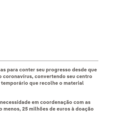
El Ejército tran
s para conter seu progresso desde que
 coronavírus, convertendo seu centro
temporário que recolhe o material
ra necessidade em coordenação com as
lo menos, 25 milhões de euros à doação