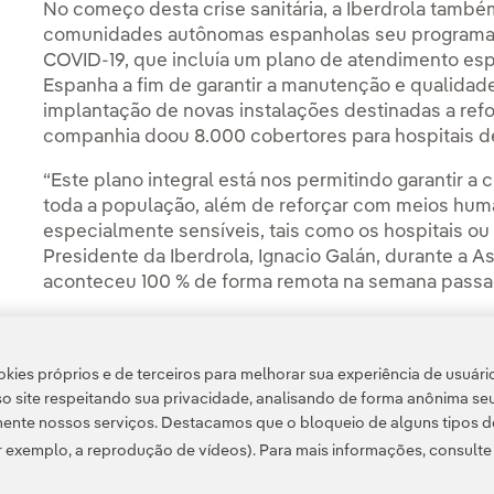
No começo desta crise sanitária, a Iberdrola també
comunidades autônomas espanholas seu programa d
COVID-19, que incluía um plano de atendimento espe
Espanha a fim de garantir a manutenção e qualidad
implantação de novas instalações destinadas a ref
companhia doou 8.000 cobertores para hospitais d
“Este plano integral está nos permitindo garantir a
toda a população, além de reforçar com meios huma
especialmente sensíveis, tais como os hospitais ou 
Presidente da Iberdrola, Ignacio Galán, durante a A
aconteceu 100 % de forma remota na semana passa
Em resumo, a resposta da Iberdrola contra a crise
consequente” com o modelo que aplica há décadas, 
kies próprios e de terceiros para melhorar sua experiência de usuári
sustentável para acionistas, funcionários e socieda
o site respeitando sua privacidade, analisando de forma anônima se
ente nossos serviços. Destacamos que o bloqueio de alguns tipos d
 exemplo, a reprodução de vídeos). Para mais informações, consult