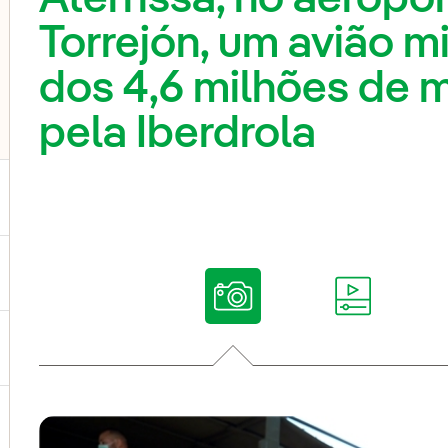
Torrejón, um avião mi
dos 4,6 milhões de 
pela Iberdrola
ternar submenu de Nossas vozes
ternar submenu de Multimídia
ternar submenu de Redes sociais