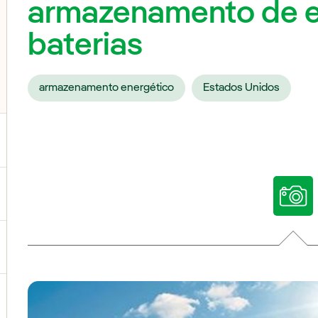
armazenamento de e
baterias
armazenamento energético
Estados Unidos
ternar submenu de Nossas vozes
ternar submenu de Multimídia
ternar submenu de Redes sociais