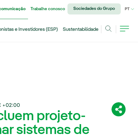
Sociedades do Grupo
 comunicação
Trabalhe conosco
IDI
PT
onistas e Investidores (ESP)
Sustentabilidade
Achar
 +02:00
cluem projeto-
Compartil
nar sistemas de