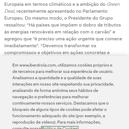
Europeia em termos climáticos e a ambição do
Green
Deal
, recentemente apresentado no Parlamento
Europeu. Do mesmo modo, o Presidente do Grupo
ressaltou: “Há países que impõem o dobro de tributos
às energias renováveis em relação com o carvão” e
agregou que “é preciso uma ação urgente que comece
imediatamente”. “Devemos transformar os
compromissos e objetivos em ações concretas e
resultados, os quais não veremos concretizados em
Em www.iberdrola.com, utilizamos cookies próprios e
2050 se não começarmos a trabalhar agora mesmo em
de terceiros para melhorar sua experiência de usuário.
metas para o ano 2030”, concluiu.
Analisamos a quantidade e a qualidade de suas
interações em nosso site respeitando sua privacidade,
analisando de forma anônima seus hábitos de
navegação e preferências para melhorar
continuamente nossos serviços. Destacamos que o
bloqueio de alguns tipos de cookies pode afetar o
funcionamento adequado do site (por exemplo, a
Contato
Clientes
Política de Privacidade
Informação legal
reprodução de vídeos). Para mais informações,
Política de cookies
Configuração de cookies
Acessibilidade
consulte nossa
Política de Cookies