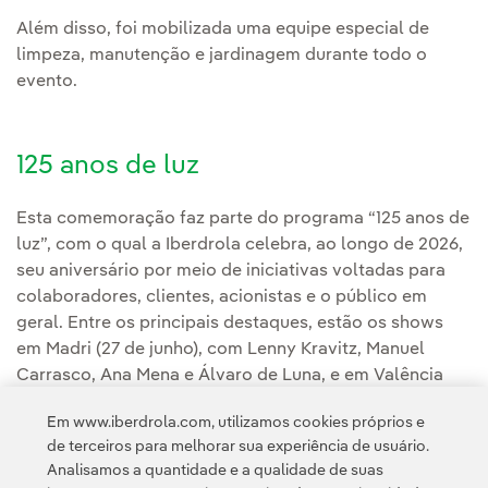
Além disso, foi mobilizada uma equipe especial de
limpeza, manutenção e jardinagem durante todo o
evento.
125 anos de luz
Esta comemoração faz parte do programa “125 anos de
luz”, com o qual a Iberdrola celebra, ao longo de 2026,
seu aniversário por meio de iniciativas voltadas para
colaboradores, clientes, acionistas e o público em
geral. Entre os principais destaques, estão os shows
em Madri (27 de junho), com Lenny Kravitz, Manuel
Carrasco, Ana Mena e Álvaro de Luna, e em Valência
(28 de novembro), com Estopa e Mafalda Cardenal,
Em www.iberdrola.com, utilizamos cookies próprios e
além de exposições, eventos sociais e iluminação de
de terceiros para melhorar sua experiência de usuário.
edifícios emblemáticos.
Analisamos a quantidade e a qualidade de suas