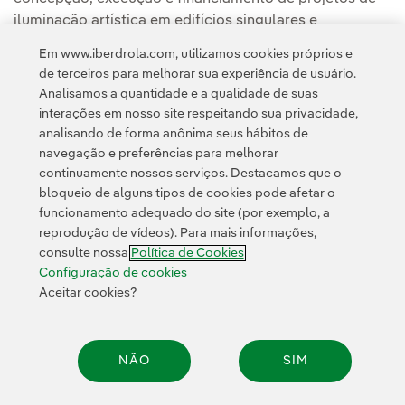
iluminação artística em edifícios singulares e
monumentos.
Em www.iberdrola.com, utilizamos cookies próprios e
de terceiros para melhorar sua experiência de usuário.
Analisamos a quantidade e a qualidade de suas
interações em nosso site respeitando sua privacidade,
analisando de forma anônima seus hábitos de
navegação e preferências para melhorar
continuamente nossos serviços. Destacamos que o
Contato
Clientes
Política de Privacidade
Informação legal
bloqueio de alguns tipos de cookies pode afetar o
Transparência no uso da IA
Política de cookies
Configuração de cookies
funcionamento adequado do site (por exemplo, a
reprodução de vídeos). Para mais informações,
Acessibilidade
Canal de denúncias
consulte nossa
Política de Cookies
Configuração de cookies
Aceitar cookies?
© 2026 Iberdrola, S.A. Todos os direitos reservados.
NÃO
SIM