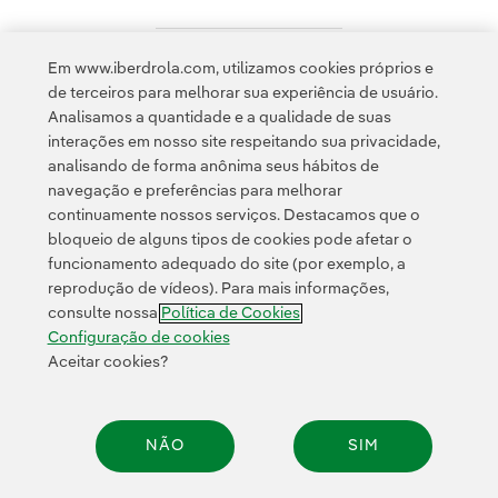
Em www.iberdrola.com, utilizamos cookies próprios e
Acesso a informação legal
de terceiros para melhorar sua experiência de usuário.
Analisamos a quantidade e a qualidade de suas
interações em nosso site respeitando sua privacidade,
analisando de forma anônima seus hábitos de
navegação e preferências para melhorar
continuamente nossos serviços. Destacamos que o
Contato
Clientes
Política de Privacidade
Informação legal
bloqueio de alguns tipos de cookies pode afetar o
Transparência no uso da IA
Política de cookies
Configuração de cookies
funcionamento adequado do site (por exemplo, a
reprodução de vídeos). Para mais informações,
Acessibilidade
Canal de denúncias
consulte nossa
Política de Cookies
Configuração de cookies
Aceitar cookies?
© 2026 Iberdrola, S.A. Todos os direitos reservados.
NÃO
SIM