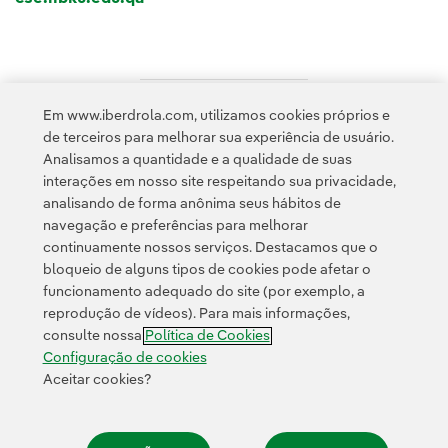
Em www.iberdrola.com, utilizamos cookies próprios e
Acesso a informação legal
de terceiros para melhorar sua experiência de usuário.
Analisamos a quantidade e a qualidade de suas
interações em nosso site respeitando sua privacidade,
analisando de forma anônima seus hábitos de
navegação e preferências para melhorar
continuamente nossos serviços. Destacamos que o
Contato
Clientes
Política de Privacidade
Informação legal
bloqueio de alguns tipos de cookies pode afetar o
Transparência no uso da IA
Política de cookies
Configuração de cookies
funcionamento adequado do site (por exemplo, a
reprodução de vídeos). Para mais informações,
Acessibilidade
Canal de denúncias
consulte nossa
Política de Cookies
Configuração de cookies
Aceitar cookies?
© 2026 Iberdrola, S.A. Todos os direitos reservados.