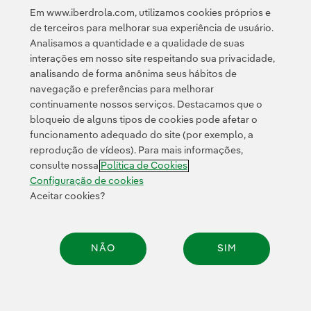
Em www.iberdrola.com, utilizamos cookies próprios e
de terceiros para melhorar sua experiência de usuário.
Analisamos a quantidade e a qualidade de suas
interações em nosso site respeitando sua privacidade,
analisando de forma anônima seus hábitos de
navegação e preferências para melhorar
continuamente nossos serviços. Destacamos que o
Contato
Clientes
Política de Privacidade
Informação legal
bloqueio de alguns tipos de cookies pode afetar o
Transparência no uso da IA
Política de cookies
Configuração de cookies
funcionamento adequado do site (por exemplo, a
reprodução de vídeos). Para mais informações,
Acessibilidade
Canal de denúncias
consulte nossa
Política de Cookies
Configuração de cookies
Aceitar cookies?
© 2026 Iberdrola, S.A. Todos os direitos reservados.
NÃO
SIM
Compar