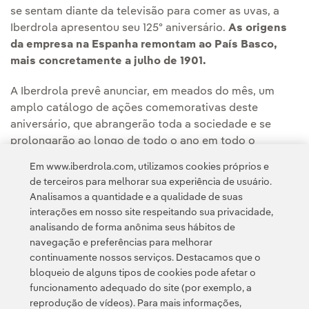
se sentam diante da televisão para comer as uvas, a
Iberdrola apresentou seu 125º aniversário.
As origens
da empresa na Espanha remontam ao País Basco,
mais concretamente a julho de 1901.
A Iberdrola prevê anunciar, em meados do mês, um
amplo catálogo de ações comemorativas deste
aniversário, que abrangerão toda a sociedade e se
prolongarão ao longo de todo o ano em todo o
território.
Em www.iberdrola.com, utilizamos cookies próprios e
de terceiros para melhorar sua experiência de usuário.
Analisamos a quantidade e a qualidade de suas
interações em nosso site respeitando sua privacidade,
analisando de forma anônima seus hábitos de
navegação e preferências para melhorar
continuamente nossos serviços. Destacamos que o
Contato
Clientes
Política de Privacidade
Informação legal
bloqueio de alguns tipos de cookies pode afetar o
Política de cookies
Configuração de cookies
Acessibilidade
funcionamento adequado do site (por exemplo, a
reprodução de vídeos). Para mais informações,
Canal de denúncias