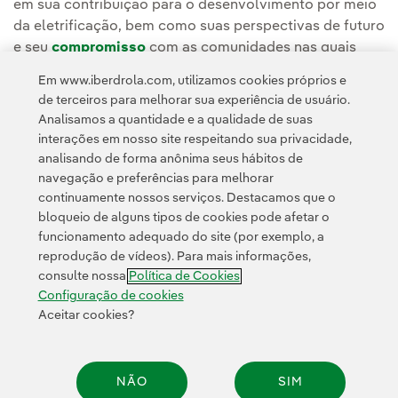
em sua contribuição para o desenvolvimento por meio
da eletrificação, bem como suas perspectivas de futuro
e seu
compromisso
com as comunidades nas quais
desenvolve suas atividades.
Em www.iberdrola.com, utilizamos cookies próprios e
de terceiros para melhorar sua experiência de usuário.
Analisamos a quantidade e a qualidade de suas
interações em nosso site respeitando sua privacidade,
analisando de forma anônima seus hábitos de
navegação e preferências para melhorar
continuamente nossos serviços. Destacamos que o
Contato
Clientes
Política de Privacidade
Informação legal
bloqueio de alguns tipos de cookies pode afetar o
Transparência no uso da IA
Política de cookies
Configuração de cookies
funcionamento adequado do site (por exemplo, a
reprodução de vídeos). Para mais informações,
Acessibilidade
Canal de denúncias
consulte nossa
Política de Cookies
Configuração de cookies
Aceitar cookies?
© 2026 Iberdrola, S.A. Todos os direitos reservados.
NÃO
SIM