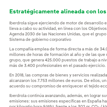
Estratégicamente alineada con lo
Iberdrola sigue ejerciendo de motor de desarrollo 
lleva a cabo su actividad, en línea con los Objetivo
Agenda 2030 de las Naciones Unidas, que el grupo h
Sistema de gobierno corporativo
La compañía emplea de forma directa a más de 34.0
millones de horas de formación al año y de las que 
grupo, que genera 425.000 puestos de trabajo a niv
más de 3.400 profesionales en el pasado ejercicio.
En 2018, las compras de bienes y servicios realiza
alcanzaron los 7.753 millones de euros. De ellos, u
acuerdo su compromiso de enriquecer el tejido eco
Iberdrola continúa avanzando, además, en lograr s
emisiones: sus emisiones específicas en España h
por kilovatio hora (kWh), frente a los 302 gr. CO
/ k