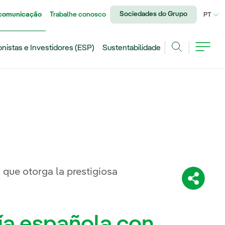
Sociedades do Grupo
 comunicação
Trabalhe conosco
IDI
PT
onistas e Investidores (ESP)
Sustentabilidade
Achar
 que otorga la prestigiosa
Compartil
ía española con