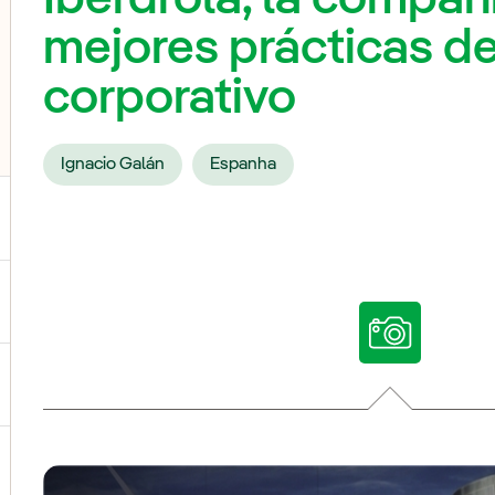
mejores prácticas d
corporativo
Ignacio Galán
Espanha
ternar submenu de Nossas vozes
ternar submenu de Multimídia
ternar submenu de Redes sociais