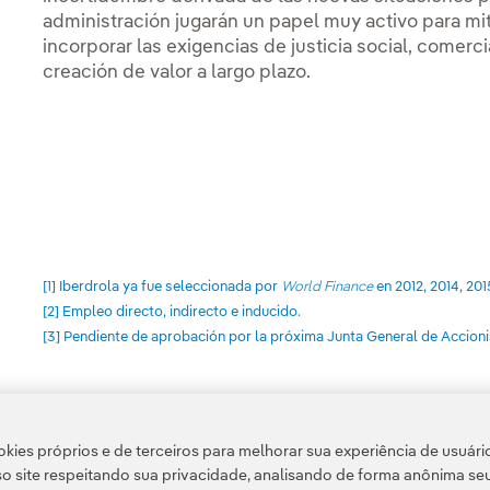
administración jugarán un papel muy activo para miti
incorporar las exigencias de justicia social, comer
creación de valor a largo plazo.
[1] Iberdrola ya fue seleccionada por
World Finance
en 2012, 2014, 2015
[2] Empleo directo, indirecto e inducido.
[3] Pendiente de aprobación por la próxima Junta General de Accioni
kies próprios e de terceiros para melhorar sua experiência de usuári
Acesso a informação legal
o site respeitando sua privacidade, analisando de forma anônima se