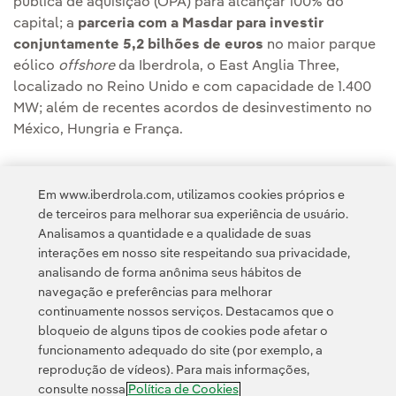
pública de aquisição (OPA) para alcançar 100% do
capital; a
parceria com a Masdar para investir
conjuntamente 5,2 bilhões de euros
no maior parque
eólico
offshore
da Iberdrola, o East Anglia Three,
localizado no Reino Unido e com capacidade de 1.400
MW; além de recentes acordos de desinvestimento no
México, Hungria e França.
Em www.iberdrola.com, utilizamos cookies próprios e
de terceiros para melhorar sua experiência de usuário.
Analisamos a quantidade e a qualidade de suas
Acesso a informação legal
interações em nosso site respeitando sua privacidade,
analisando de forma anônima seus hábitos de
navegação e preferências para melhorar
continuamente nossos serviços. Destacamos que o
bloqueio de alguns tipos de cookies pode afetar o
funcionamento adequado do site (por exemplo, a
Contato
Clientes
Política de Privacidade
Informação legal
reprodução de vídeos). Para mais informações,
Transparência no uso da IA
Política de cookies
Configuração de cookies
consulte nossa
Política de Cookies