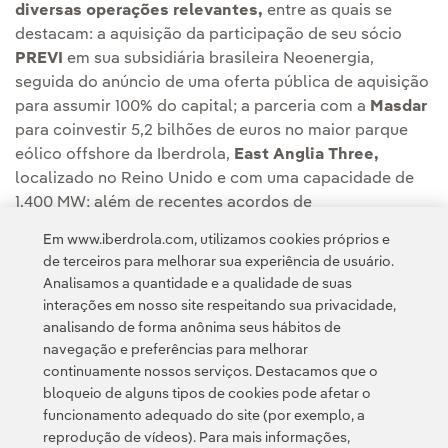
diversas operações relevantes,
entre as quais se
destacam: a aquisição da participação de seu sócio
PREVI
em sua subsidiária brasileira Neoenergia,
seguida do anúncio de uma oferta pública de aquisição
para assumir 100% do capital; a parceria com a
Masdar
para coinvestir 5,2 bilhões de euros no maior parque
eólico offshore da Iberdrola,
East Anglia Three,
localizado no Reino Unido e com uma capacidade de
1.400 MW; além de recentes acordos de
desinvestimentos no México, Hungria e França.
Em www.iberdrola.com, utilizamos cookies próprios e
de terceiros para melhorar sua experiência de usuário.
Analisamos a quantidade e a qualidade de suas
interações em nosso site respeitando sua privacidade,
analisando de forma anônima seus hábitos de
navegação e preferências para melhorar
continuamente nossos serviços. Destacamos que o
Contato
Clientes
Política de Privacidade
Informação legal
bloqueio de alguns tipos de cookies pode afetar o
Transparência no uso da IA
Política de cookies
Configuração de cookies
funcionamento adequado do site (por exemplo, a
reprodução de vídeos). Para mais informações,
Acessibilidade
Canal de denúncias