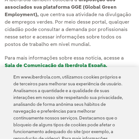
A Iberdrola também colocará à
disposição dos
associados sua plataforma GGE (Global Green
Employment),
que centra sua atividade na divulgação
de empregos verdes. Por meio desse portal, qualquer
cidadão pode consultar a demanda por profissionais
nesse setor e acessar informações sobre todos os
postos de trabalho em nível mundial.
Para mais informações sobre essa notícia, acesse a
Sala de Comunicação da Iberdrola España.
Em www.iberdrola.com, utilizamos cookies próprios e
de terceiros para melhorar sua experiência de usuário.
Analisamos a quantidade e a qualidade de suas
interações em nosso site respeitando sua privacidade,
analisando de forma anônima seus hábitos de
navegação e preferências para melhorar
continuamente nossos serviços. Destacamos que o
Contato
Clientes
Política de Privacidade
Informação legal
bloqueio de alguns tipos de cookies pode afetar o
Transparência no uso da IA
Política de cookies
Configuração de cookies
funcionamento adequado do site (por exemplo, a
reprodução de vídeos). Para mais informações,
Acessibilidade
Canal de denúncias