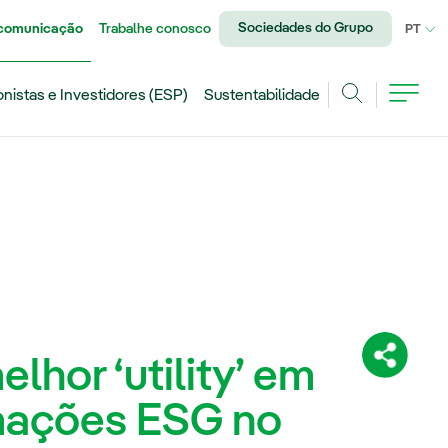
Sociedades do Grupo
 comunicação
Trabalhe conosco
IDI
PT
onistas e Investidores (ESP)
Sustentabilidade
Achar
elhor ‘utility’ em
Compartil
rmações ESG no