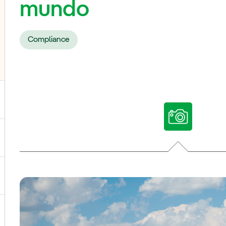
mundo
Compliance
ternar submenu de Nossas vozes
ternar submenu de Multimídia
ternar submenu de Redes sociais