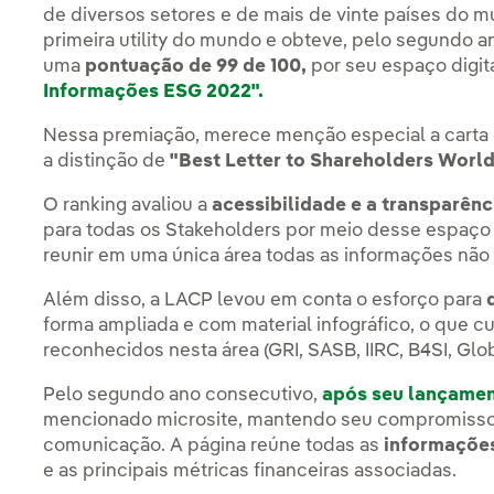
de diversos setores e de mais de vinte países do mu
primeira utility do mundo e obteve, pelo segundo 
uma
pontuação de 99 de 100,
por seu espaço digit
Informações ESG 2022".
Nessa premiação, merece menção especial a carta 
a distinção de
"Best Letter to Shareholders Worl
O ranking avaliou a
acessibilidade e a transparên
para todas os Stakeholders por meio desse espaço d
reunir em uma única área todas as informações não 
Além disso, a LACP levou em conta o esforço para
forma ampliada e com material infográfico, o que c
reconhecidos nesta área (GRI, SASB, IIRC, B4SI, Glo
Pelo segundo ano consecutivo,
após seu lançamen
mencionado microsite, mantendo seu compromisso 
comunicação. A página reúne todas as
informaçõe
e as principais métricas financeiras associadas.