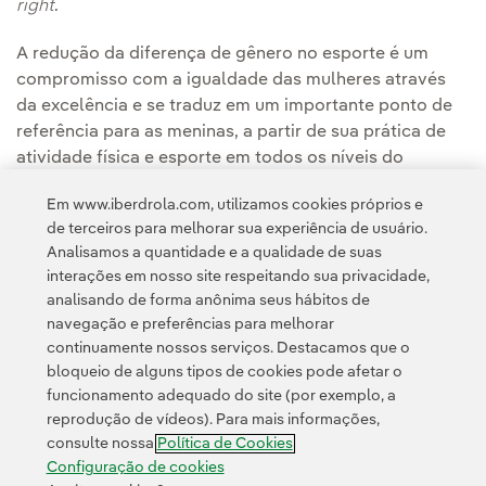
right
.
A redução da diferença de gênero no esporte é um
compromisso com a igualdade das mulheres através
da excelência e se traduz em um importante ponto de
referência para as meninas, a partir de sua prática de
atividade física e esporte em todos os níveis do
sistema educacional, para mostrar-lhes que o caminho
Em www.iberdrola.com, utilizamos cookies próprios e
para o esporte federado e o alto desempenho também
de terceiros para melhorar sua experiência de usuário.
é possível para elas.
Analisamos a quantidade e a qualidade de suas
interações em nosso site respeitando sua privacidade,
analisando de forma anônima seus hábitos de
navegação e preferências para melhorar
continuamente nossos serviços. Destacamos que o
bloqueio de alguns tipos de cookies pode afetar o
funcionamento adequado do site (por exemplo, a
Contato
Clientes
Política de Privacidade
Informação legal
reprodução de vídeos). Para mais informações,
Política de cookies
Configuração de cookies
Acessibilidade
consulte nossa
Política de Cookies
Canal de denúncias
Configuração de cookies