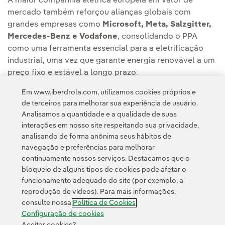
A maior companhia elétrica europeia em valor de
mercado também reforçou alianças globais com
grandes empresas como
Microsoft, Meta, Salzgitter,
Mercedes-Benz e Vodafone
, consolidando o PPA
como uma ferramenta essencial para a eletrificação
industrial, uma vez que garante energia renovável a um
preço fixo e estável a longo prazo.
Em www.iberdrola.com, utilizamos cookies próprios e
Leia a notícia completa na
Sala de Comunicação da
de terceiros para melhorar sua experiência de usuário.
Iberdrola España
.
Analisamos a quantidade e a qualidade de suas
interações em nosso site respeitando sua privacidade,
analisando de forma anônima seus hábitos de
navegação e preferências para melhorar
continuamente nossos serviços. Destacamos que o
bloqueio de alguns tipos de cookies pode afetar o
funcionamento adequado do site (por exemplo, a
Contato
Clientes
Política de Privacidade
Informação legal
reprodução de vídeos). Para mais informações,
Transparência no uso da IA
Política de cookies
Configuração de cookies
consulte nossa
Política de Cookies
Acessibilidade
Canal de denúncias
Configuração de cookies