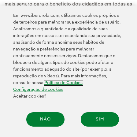
mais seguro para o benefício dos cidadãos em todas as
regiões da Europa.
Em www.iberdrola.com, utilizamos cookies próprios e
de terceiros para melhorar sua experiência de usuário.
Analisamos a quantidade e a qualidade de suas
interações em nosso site respeitando sua privacidade,
analisando de forma anônima seus hábitos de
navegação e preferências para melhorar
continuamente nossos serviços. Destacamos que o
Contato
Clientes
Política de Privacidade
Informação legal
bloqueio de alguns tipos de cookies pode afetar o
Transparência no uso da IA
Política de cookies
Configuração de cookies
funcionamento adequado do site (por exemplo, a
reprodução de vídeos). Para mais informações,
Acessibilidade
Canal de denúncias
consulte nossa
Política de Cookies
Configuração de cookies
Aceitar cookies?
© 2026 Iberdrola, S.A. Todos os direitos reservados.
NÃO
SIM
Compar