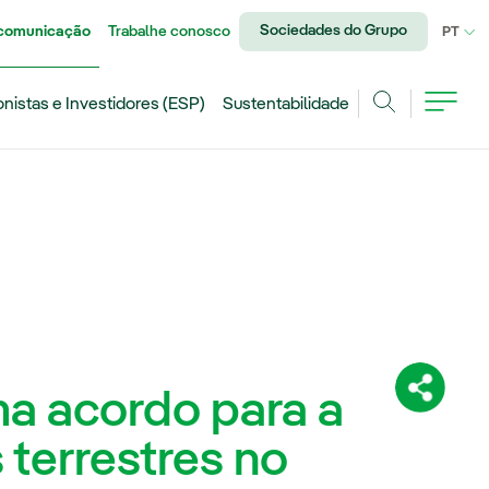
Sociedades do Grupo
 comunicação
Trabalhe conosco
IDI
PT
onistas e Investidores (ESP)
Sustentabilidade
Achar
rma acordo para a
Compartil
 terrestres no