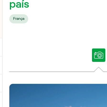
país
França
ternar submenu de Nossas vozes
ternar submenu de Multimídia
ternar submenu de Redes sociais