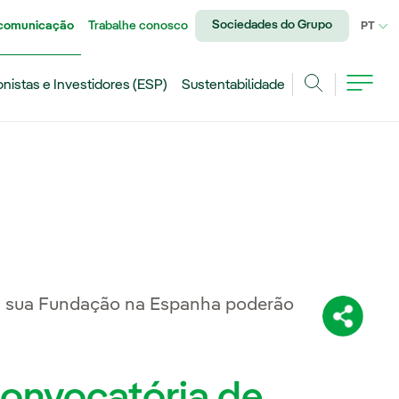
Sociedades do Grupo
 comunicação
Trabalhe conosco
IDI
PT
onistas e Investidores (ESP)
Sustentabilidade
Achar
la sua Fundação na Espanha poderão
Compartil
convocatória de