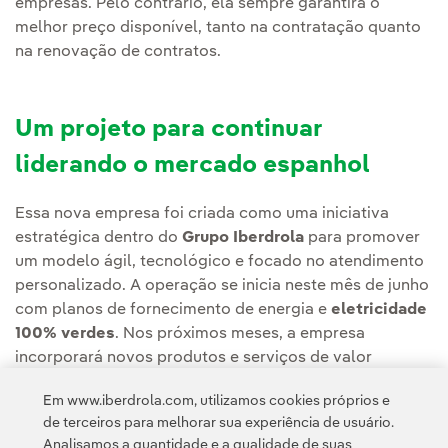
empresas. Pelo contrário, ela sempre garantirá o
melhor preço disponível, tanto na contratação quanto
na renovação de contratos.
Um projeto para continuar
liderando o mercado espanhol
Essa nova empresa foi criada como uma iniciativa
estratégica dentro do
Grupo Iberdrola
para promover
um modelo ágil, tecnológico e focado no atendimento
personalizado. A operação se inicia neste mês de junho
com planos de fornecimento de energia e
eletricidade
100% verdes
. Nos próximos meses, a empresa
incorporará novos produtos e serviços de valor
agregado à sua proposta comercial. No médio prazo, a
Em www.iberdrola.com, utilizamos cookies próprios e
niba pretende consolidar um modelo operacional
de terceiros para melhorar sua experiência de usuário.
sustentável e escalável.
Analisamos a quantidade e a qualidade de suas