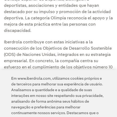
deportistas, asociaciones y entidades que hayan
destacado por su impulso y promoción de la actividad
deportiva. La categoría Olimpia reconocía el apoyo y la
mejora de esta práctica entre las personas con
discapacidad.
Iberdrola contribuye con estas iniciativas a la
consecución de los Objetivos de Desarrollo Sostenible
(ODS) de Naciones Unidas, integrados en su estrategia
empresarial. En concreto, la compañía centra su
esfuerzo en el cumplimiento de los objetivos número 10
(reducción de las desigualdades), número 4 (educación
Em www.iberdrola.com, utilizamos cookies próprios e
de calidad) y número 17 (fomento de las alianzas entre
de terceiros para melhorar sua experiência de usuário.
el sector privado y las administraciones públicas).
Analisamos a quantidade e a qualidade de suas
interações em nosso site respeitando sua privacidade,
analisando de forma anônima seus hábitos de
navegação e preferências para melhorar
continuamente nossos serviços. Destacamos que o